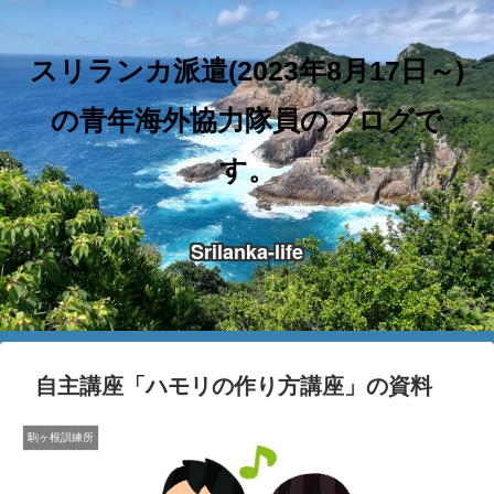
スリランカ派遣(2023年8月17日～)
の青年海外協力隊員のブログで
す。
Srilanka-life
自主講座「ハモリの作り方講座」の資料
駒ヶ根訓練所