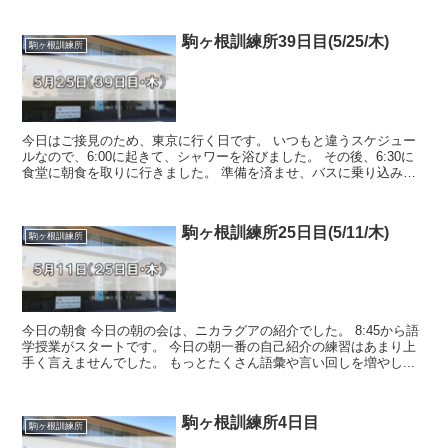
駒ヶ根訓練所39日目(5/25/木)
駒ヶ根訓練所
今日はご接見のため、東京に行く日です。 いつもと違うスケジュー
ルなので、6:00に起きて、シャワーを浴びました。 その後、6:30に
食堂に朝食を取りに行きました。 準備を済ませ、バスに乗り込み、
7:20に東京に向けて出発...
駒ヶ根訓練所25日目(5/11/木)
駒ヶ根訓練所
今日の朝食 今日の朝の会は、ニカラグアの紹介でした。 8:45から語
学授業がスタートです。 今日の朝一番の自己紹介の練習はあまり上
手く言えませんでした。 もっとたくさん語彙や言い回しを増やし...
駒ヶ根訓練所4日目
駒ヶ根訓練所