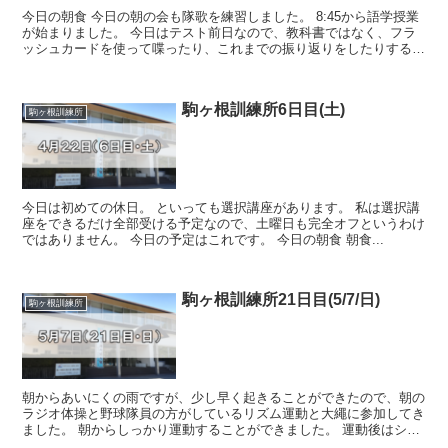
今日の朝食 今日の朝の会も隊歌を練習しました。 8:45から語学授業
が始まりました。 今日はテスト前日なので、教科書ではなく、フラ
ッシュカードを使って喋ったり、これまでの振り返りをしたりするの
がメインでし...
駒ヶ根訓練所6日目(土)
駒ヶ根訓練所
今日は初めての休日。 といっても選択講座があります。 私は選択講
座をできるだけ全部受ける予定なので、土曜日も完全オフというわけ
ではありません。 今日の予定はこれです。 今日の朝食 朝食...
駒ヶ根訓練所21日目(5/7/日)
駒ヶ根訓練所
朝からあいにくの雨ですが、少し早く起きることができたので、朝の
ラジオ体操と野球隊員の方がしているリズム運動と大繩に参加してき
ました。 朝からしっかり運動することができました。 運動後はシャ
ワーを浴びました。 今日の朝食 ...