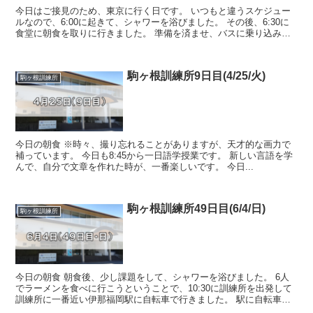
今日はご接見のため、東京に行く日です。 いつもと違うスケジュー
ルなので、6:00に起きて、シャワーを浴びました。 その後、6:30に
食堂に朝食を取りに行きました。 準備を済ませ、バスに乗り込み、
7:20に東京に向けて出発...
駒ヶ根訓練所9日目(4/25/火)
駒ヶ根訓練所
今日の朝食 ※時々、撮り忘れることがありますが、天才的な画力で
補っています。 今日も8:45から一日語学授業です。 新しい言語を学
んで、自分で文章を作れた時が、一番楽しいです。 今日...
駒ヶ根訓練所49日目(6/4/日)
駒ヶ根訓練所
今日の朝食 朝食後、少し課題をして、シャワーを浴びました。 6人
でラーメンを食べに行こうということで、10:30に訓練所を出発して
訓練所に一番近い伊那福岡駅に自転車で行きました。 駅に自転車を
とめて、電車...