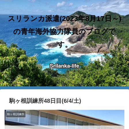
スリランカ派遣(2023年8月17日～)
の青年海外協力隊員のブログで
す。
Srilanka-life
駒ヶ根訓練所48日目(6/4/土)
駒ヶ根訓練所