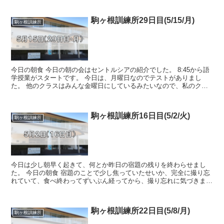
駒ヶ根訓練所29日目(5/15/月)
駒ヶ根訓練所
今日の朝食 今日の朝の会はセントルシアの紹介でした。 8:45から語
学授業がスタートです。 今日は、月曜日なのでテストがありまし
た。 他のクラスはみんな金曜日にしているみたいなので、私のク
ラ...
駒ヶ根訓練所16日目(5/2/火)
駒ヶ根訓練所
今日は少し朝早く起きて、何とか昨日の宿題の残りを終わらせまし
た。 今日の朝食 宿題のことで少し焦っていたせいか、完全に撮り忘
れていて、食べ終わってずいぶん経ってから、撮り忘れに気づきまし
た。 しかし、ペイントツールを天才...
駒ヶ根訓練所22日目(5/8/月)
駒ヶ根訓練所