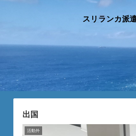
スリランカ派遣
出国
活動外